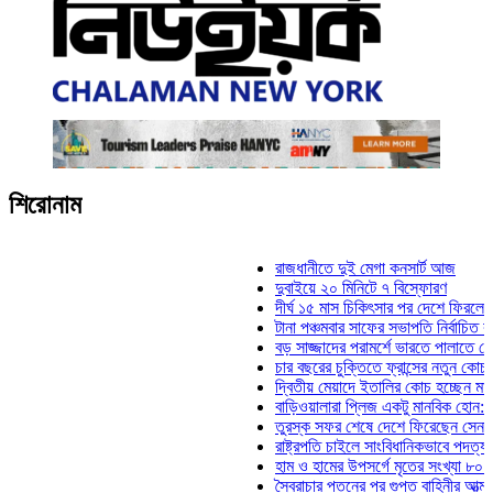
শিরোনাম
রাজধানীতে দুই মেগা কনসার্ট আজ
দুবাইয়ে ২০ মিনিটে ৭ বিস্ফোরণ
দীর্ঘ ১৫ মাস চিকিৎসার পর দেশে ফিরলেন ইলিয়াস 
টানা পঞ্চমবার সাফের সভাপতি নির্বাচিত কাজী সালা
বড় সাজ্জাদের পরামর্শে ভারতে পালাতে চেয়েছি
চার বছরের চুক্তিতে ফ্রান্সের নতুন কোচ জিদান
দ্বিতীয় মেয়াদে ইতালির কোচ হচ্ছেন মানচিনি
বাড়িওয়ালারা প্লিজ একটু মানবিক হোন: মনিরা মিঠ
তুরস্ক সফর শেষে দেশে ফিরেছেন সেনাপ্রধান 
রাষ্ট্রপতি চাইলে সাংবিধানিকভাবে পদত্যাগ করতে পার
হাম ও হামের উপসর্গে মৃতের সংখ্যা ৮০০ ছাড়াল
স্বৈরাচার পতনের পর গুপ্ত বাহিনীর আত্মপ্রকাশ: প্র