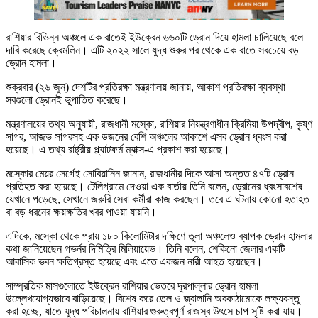
রাশিয়ার বিভিন্ন অঞ্চলে এক রাতেই ইউক্রেন ৬৬০টি ড্রোন দিয়ে হামলা চালিয়েছে বলে
দাবি করেছে ক্রেমলিন। এটি ২০২২ সালে যুদ্ধ শুরুর পর থেকে এক রাতে সবচেয়ে বড়
ড্রোন হামলা।
শুক্রবার (২৬ জুন) দেশটির প্রতিরক্ষা মন্ত্রণালয় জানায়, আকাশ প্রতিরক্ষা ব্যবস্থা
সবগুলো ড্রোনই ভূপাতিত করেছে।
মন্ত্রণালয়ের তথ্য অনুযায়ী, রাজধানী মস্কো, রাশিয়ার নিয়ন্ত্রণাধীন ক্রিমিয়া উপদ্বীপ, কৃষ্ণ
সাগর, আজভ সাগরসহ এক ডজনের বেশি অঞ্চলের আকাশে এসব ড্রোন ধ্বংস করা
হয়েছে। এ তথ্য রাষ্ট্রীয় প্ল্যাটফর্ম ম্যাক্স-এ প্রকাশ করা হয়েছে।
মস্কোর মেয়র সের্গেই সোবিয়ানিন জানান, রাজধানীর দিকে আসা অন্তত ৪৭টি ড্রোন
প্রতিহত করা হয়েছে। টেলিগ্রামে দেওয়া এক বার্তায় তিনি বলেন, ড্রোনের ধ্বংসাবশেষ
যেখানে পড়েছে, সেখানে জরুরি সেবা কর্মীরা কাজ করছেন। তবে এ ঘটনায় কোনো হতাহত
বা বড় ধরনের ক্ষয়ক্ষতির খবর পাওয়া যায়নি।
এদিকে, মস্কো থেকে প্রায় ১৮০ কিলোমিটার দক্ষিণে তুলা অঞ্চলেও ব্যাপক ড্রোন হামলার
কথা জানিয়েছেন গভর্নর দিমিত্রি মিলিয়ায়েভ। তিনি বলেন, শেকিনো জেলার একটি
আবাসিক ভবন ক্ষতিগ্রস্ত হয়েছে এবং এতে একজন নারী আহত হয়েছেন।
সাম্প্রতিক মাসগুলোতে ইউক্রেন রাশিয়ার ভেতরে দূরপাল্লার ড্রোন হামলা
উল্লেখযোগ্যভাবে বাড়িয়েছে। বিশেষ করে তেল ও জ্বালানি অবকাঠামোকে লক্ষ্যবস্তু
করা হচ্ছে, যাতে যুদ্ধ পরিচালনায় রাশিয়ার গুরুত্বপূর্ণ রাজস্ব উৎসে চাপ সৃষ্টি করা যায়।