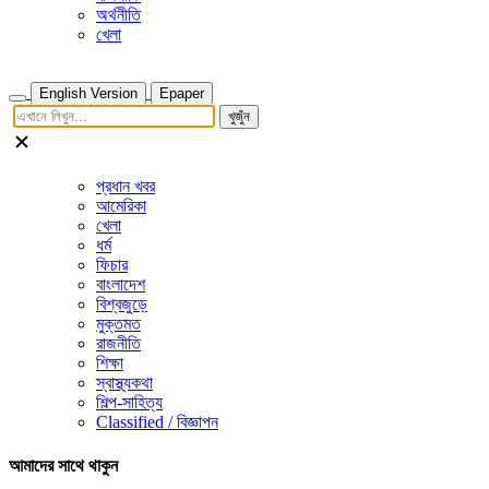
অর্থনীতি
খেলা
English Version
Epaper
খুজুঁন
প্রধান খবর
আমেরিকা
খেলা
ধর্ম
ফিচার
বাংলাদেশ
বিশ্বজুড়ে
মুক্তমত
রাজনীতি
শিক্ষা
স্বাস্থ্যকথা
শিল্প-সাহিত্য
Classified / বিজ্ঞাপন
আমাদের সাথে থাকুন