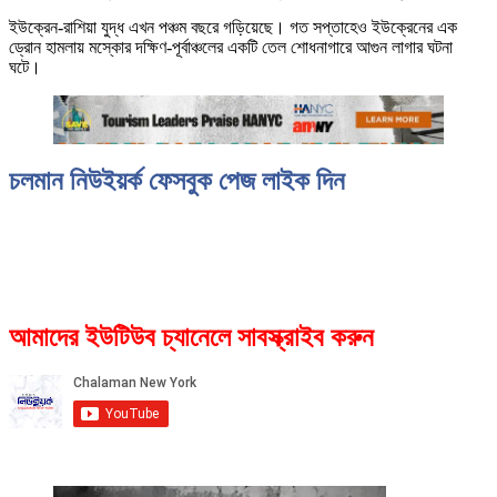
ইউক্রেন-রাশিয়া যুদ্ধ এখন পঞ্চম বছরে গড়িয়েছে। গত সপ্তাহেও ইউক্রেনের এক
ড্রোন হামলায় মস্কোর দক্ষিণ-পূর্বাঞ্চলের একটি তেল শোধনাগারে আগুন লাগার ঘটনা
ঘটে।
চলমান নিউইয়র্ক ফেসবুক পেজ লাইক দিন
আমাদের ইউটিউব চ্যানেলে সাবস্ক্রাইব করুন