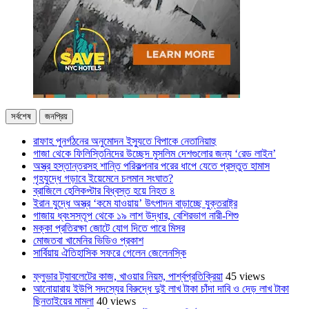
সর্বশেষ
জনপ্রিয়
রাফাহ পুনর্গঠনের অনুমোদন ইস্যুতে বিপাকে নেতানিয়াহু
গাজা থেকে ফিলিস্তিনিদের উচ্ছেদ মুসলিম দেশগুলোর জন্য ‘রেড লাইন’
অস্ত্র হস্তান্তরসহ শান্তি পরিকল্পনার পরের ধাপে যেতে প্রস্তুত হামাস
গৃহযুদ্ধে গড়াবে ইয়েমেনে চলমান সংঘাত?
ব্রাজিলে হেলিকপ্টার বিধ্বস্ত হয়ে নিহত ৪
ইরান যুদ্ধে অস্ত্র ‘কমে যাওয়ায়’ উৎপাদন বাড়াচ্ছে যুক্তরাষ্ট্র
গাজায় ধ্বংসস্তূপ থেকে ১৯ লাশ উদ্ধার, বেশিরভাগ নারী-শিশু
মক্কা প্রতিরক্ষা জোটে যোগ দিতে পারে মিসর
মোজতবা খামেনির ভিডিও প্রকাশ
সার্বিয়ায় ঐতিহাসিক সফরে গেলেন জেলেনস্কি
ফ্লুভার ট্যাবলেটের কাজ, খাওয়ার নিয়ম, পার্শ্বপ্রতিক্রিয়া
45 views
আনোয়ারায় ইউপি সদস্যের বিরুদ্ধে দুই লাখ টাকা চাঁদা দাবি ও দেড় লাখ টাকা
ছিনতাইয়ের মামলা
40 views