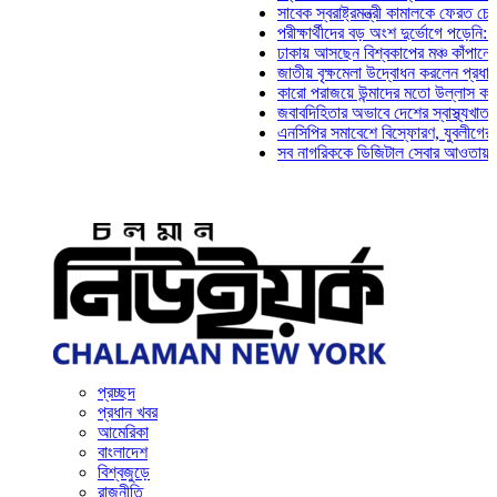
সাবেক স্বরাষ্ট্রমন্ত্রী কামালকে ফেরত চেয়ে দিল্ল
পরীক্ষার্থীদের বড় অংশ দুর্ভোগে পড়েনি: ড. মাহ্‌
ঢাকায় আসছেন বিশ্বকাপের মঞ্চ কাঁপানো সেই সঞ্জ
জাতীয় বৃক্ষমেলা উদ্বোধন করলেন প্রধানমন্ত্রী
কারো পরাজয়ে উন্মাদের মতো উল্লাস করতে হয় না
জবাবদিহিতার অভাবে দেশের স্বাস্থ্যখাত নানা স
এনসিপির সমাবেশে বিস্ফোরণ, যুবলীগের দুই নেতা
সব নাগরিককে ডিজিটাল সেবার আওতায় আনতে হবে: 
প্রচ্ছদ
প্রধান খবর
আমেরিকা
বাংলাদেশ
বিশ্বজুড়ে
রাজনীতি