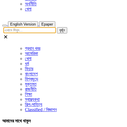
অর্থনীতি
খেলা
English Version
Epaper
খুজুঁন
প্রধান খবর
আমেরিকা
খেলা
ধর্ম
ফিচার
বাংলাদেশ
বিশ্বজুড়ে
মুক্তমত
রাজনীতি
শিক্ষা
স্বাস্থ্যকথা
শিল্প-সাহিত্য
Classified / বিজ্ঞাপন
আমাদের সাথে থাকুন