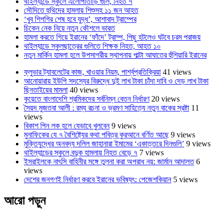
থাইল্যান্ডে স্কুলে এলোপাতাড়ি গুলি, নিহত ৭
সৌদিতে হুথিদের হামলায় শিশুসহ ১১ জন আহত
‘খুব শিগগির শেষ হবে যুদ্ধ’, আশাবাদ ট্রাম্পের
চিকেন নেক নিয়ে নতুন কৌশলে ভারত
হামলা করতে গিয়ে ইরানের ‘ফাঁদে’ ট্রাম্প, পিছু হটলেও ঘটবে চরম পরাজয়
থাইল্যান্ডে স্কুলছাত্রের গুলিতে শিক্ষক নিহত, আহত ১০
নতুন মার্কিন হামলা হলে উপসাগরীয় স্থাপনায় পাল্টা আঘাতের হুঁশিয়ারি ইরানের
ফ্লুভার ট্যাবলেটের কাজ, খাওয়ার নিয়ম, পার্শ্বপ্রতিক্রিয়া
41 views
আনোয়ারায় ইউপি সদস্যের বিরুদ্ধে দুই লাখ টাকা চাঁদা দাবি ও দেড় লাখ টাকা
ছিনতাইয়ের মামলা
40 views
কুয়েতে বাংলাদেশি শ্রমিকদের সর্বনিম্ন বেতন নির্ধারণ
20 views
সৈয়দ মুজতবা আলী : রম্য রচনা ও ভ্রমণ সাহিত্যে নতুন বাকের স্রষ্টা
11
views
বিকাশ পিন লক হলে যেভাবে খুলবেন
9 views
মুনাফিকের যে ৭ বৈশিষ্ট্যের কথা পবিত্র কুরআনে বর্ণিত আছে
9 views
মুক্তিযুদ্ধের অনবদ্য দলিল জাহানারা ইমামের ‘একাত্তরে দিনগুলি’
9 views
থাইল্যান্ডের স্কুলে বন্দুক হামলায় নিহত বেড়ে ৭
7 views
ইসরাইলকে নাৎসি বাহিনীর সঙ্গে তুলনা করা অপরাধ নয়: জার্মান আদালত
6
views
দেশের জনগণই নির্ধারণ করবে ইরানের ভবিষ্যৎ: পেজেশকিয়ান
5 views
আরো পড়ুন