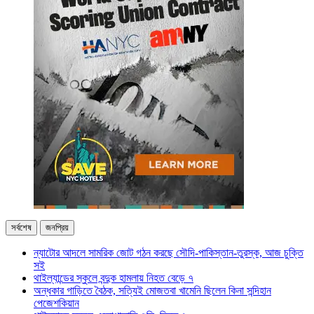
সর্বশেষ
জনপ্রিয়
ন্যাটোর আদলে সামরিক জোট গঠন করছে সৌদি-পাকিস্তান-তুরস্ক, আজ চুক্তি
সই
থাইল্যান্ডের স্কুলে বন্দুক হামলায় নিহত বেড়ে ৭
অন্ধকার গাড়িতে বৈঠক, সত্যিই মোজতবা খামেনি ছিলেন কিনা সন্দিহান
পেজেশকিয়ান