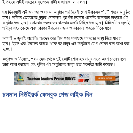
ইতিহাসে এটাই সবচেয়ে বৃহত্তম রাষ্ট্রীয় জানাজা ও দাফন।
ছয় দিনব্যাপী এই জানাজা ও দাফন অনুষ্ঠান প্রতিবেশী দেশ ইরাকসহ পাঁচটি শহরে অনুষ্ঠিত
হবে। শনিবার তেহরানের গ্র্যান্ড মোসাল্লা প্রার্থনা চত্বরে খামেনির জানাজার মাধ্যমে এই
অনুষ্ঠান শুরু হবে। সোমবার তেহরানের রাস্তায় একটি মিছিল শুরু হবে। মিছিলটি ৭ জুলাই
পবিত্র শহর কোমে এবং তারপর ইরাকের নজফ ও কারবালা শহরের দিকে যাবে।
আগামী ৯ জুলাই খামেনির মরদেহ তার নিজ শহর মাশহাদে দাফনের জন্য নিয়ে যাওয়া
হবে। ইরান এবং ইরানের বাইরে থেকে বহু মানুষ এই অনুষ্ঠানে যোগ দেবেন বলে আশা করা
হচ্ছে।
কর্তৃপক্ষ জানিয়েছে, প্রায় দেড় থেকে দুই কোটি শোকাহত মানুষ এতে অংশ নেবেন বলে
তারা আশা করছেন এবং পুলিশ এই অনুষ্ঠানের জন্য উচ্চ সতর্কতা জারি করেছে।
চলমান নিউইয়র্ক ফেসবুক পেজ লাইক দিন