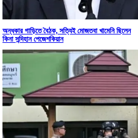
অন্ধকার গাড়িতে বৈঠক, সত্যিই মোজতবা খামেনি ছিলেন
কিনা সন্দিহান পেজেশকিয়ান