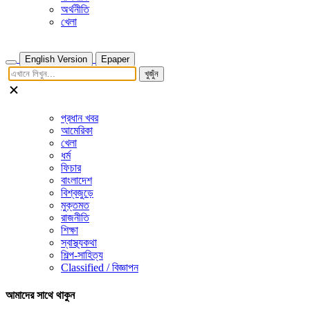
অর্থনীতি
খেলা
English Version
Epaper
খুজুঁন
প্রধান খবর
আমেরিকা
খেলা
ধর্ম
ফিচার
বাংলাদেশ
বিশ্বজুড়ে
মুক্তমত
রাজনীতি
শিক্ষা
স্বাস্থ্যকথা
শিল্প-সাহিত্য
Classified / বিজ্ঞাপন
আমাদের সাথে থাকুন