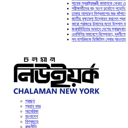
সাবেক স্বরাষ্ট্রমন্ত্রী কামালকে ফেরত চেয়ে দিল্
পরীক্ষার্থীদের বড় অংশ দুর্ভোগে পড়েনি: ড. মাহ্
ঢাকায় আসছেন বিশ্বকাপের মঞ্চ কাঁপানো সেই সঞ্
জাতীয় বৃক্ষমেলা উদ্বোধন করলেন প্রধানমন্ত্রী
কারো পরাজয়ে উন্মাদের মতো উল্লাস করতে হয় ন
জবাবদিহিতার অভাবে দেশের স্বাস্থ্যখাত নানা 
এনসিপির সমাবেশে বিস্ফোরণ, যুবলীগের দুই নেত
সব নাগরিককে ডিজিটাল সেবার আওতায় আনতে হবে:
প্রচ্ছদ
প্রধান খবর
আমেরিকা
বাংলাদেশ
বিশ্বজুড়ে
রাজনীতি