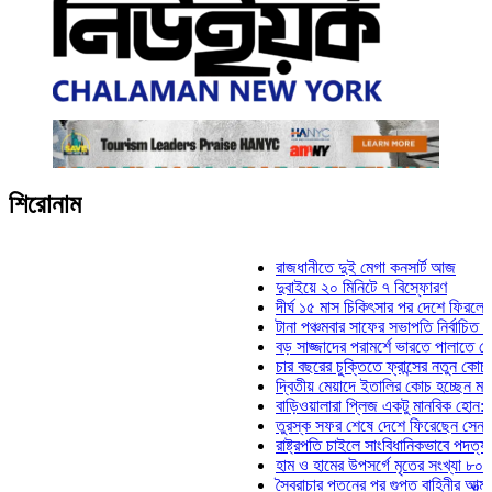
শিরোনাম
রাজধানীতে দুই মেগা কনসার্ট আজ
দুবাইয়ে ২০ মিনিটে ৭ বিস্ফোরণ
দীর্ঘ ১৫ মাস চিকিৎসার পর দেশে ফিরলেন ইলিয়াস
টানা পঞ্চমবার সাফের সভাপতি নির্বাচিত কাজী সাল
বড় সাজ্জাদের পরামর্শে ভারতে পালাতে চেয়েছ
চার বছরের চুক্তিতে ফ্রান্সের নতুন কোচ জিদান
দ্বিতীয় মেয়াদে ইতালির কোচ হচ্ছেন মানচিনি
বাড়িওয়ালারা প্লিজ একটু মানবিক হোন: মনিরা মি
তুরস্ক সফর শেষে দেশে ফিরেছেন সেনাপ্রধান
রাষ্ট্রপতি চাইলে সাংবিধানিকভাবে পদত্যাগ করতে পা
হাম ও হামের উপসর্গে মৃতের সংখ্যা ৮০০ ছাড়াল
স্বৈরাচার পতনের পর গুপ্ত বাহিনীর আত্মপ্রকাশ: প্