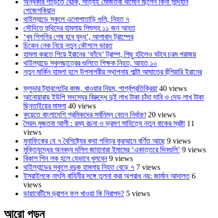
অন্ধকার গাড়িতে বৈঠক, সত্যিই মোজতবা খামেনি ছিলেন কিনা সন্দিহান
পেজেশকিয়ান
থাইল্যান্ডে স্কুলে এলোপাতাড়ি গুলি, নিহত ৭
সৌদিতে হুথিদের হামলায় শিশুসহ ১১ জন আহত
‘খুব শিগগির শেষ হবে যুদ্ধ’, আশাবাদ ট্রাম্পের
চিকেন নেক নিয়ে নতুন কৌশলে ভারত
হামলা করতে গিয়ে ইরানের ‘ফাঁদে’ ট্রাম্প, পিছু হটলেও ঘটবে চরম পরাজয়
থাইল্যান্ডে স্কুলছাত্রের গুলিতে শিক্ষক নিহত, আহত ১০
নতুন মার্কিন হামলা হলে উপসাগরীয় স্থাপনায় পাল্টা আঘাতের হুঁশিয়ারি ইরানের
ফ্লুভার ট্যাবলেটের কাজ, খাওয়ার নিয়ম, পার্শ্বপ্রতিক্রিয়া
40 views
আনোয়ারায় ইউপি সদস্যের বিরুদ্ধে দুই লাখ টাকা চাঁদা দাবি ও দেড় লাখ টাকা
ছিনতাইয়ের মামলা
40 views
কুয়েতে বাংলাদেশি শ্রমিকদের সর্বনিম্ন বেতন নির্ধারণ
20 views
সৈয়দ মুজতবা আলী : রম্য রচনা ও ভ্রমণ সাহিত্যে নতুন বাকের স্রষ্টা
11
views
মুনাফিকের যে ৭ বৈশিষ্ট্যের কথা পবিত্র কুরআনে বর্ণিত আছে
9 views
মুক্তিযুদ্ধের অনবদ্য দলিল জাহানারা ইমামের ‘একাত্তরে দিনগুলি’
9 views
বিকাশ পিন লক হলে যেভাবে খুলবেন
9 views
থাইল্যান্ডের স্কুলে বন্দুক হামলায় নিহত বেড়ে ৭
7 views
ইসরাইলকে নাৎসি বাহিনীর সঙ্গে তুলনা করা অপরাধ নয়: জার্মান আদালত
6
views
ডায়াবেটিসে ড্রাগন ফল খাওয়া কি নিরাপদ?
5 views
আরো পড়ুন