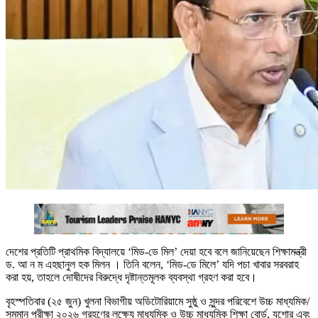
দেশের প্রতিটি প্রাথমিক বিদ্যালয়ে ‘মিড-ডে মিল’ দেয়া হবে বলে জানিয়েছেন শিক্ষামন্ত্রী
ড. আ ন ম এহছানুল হক মিলন । তিনি বলেন, ‘মিড-ডে মিলে’ যদি পচা খাবার সরবরাহ
করা হয়, তাহলে দোষীদের বিরুদ্ধে দৃষ্টান্তমূলক ব্যবস্থা গ্রহণ করা হবে।
বৃহস্পতিবার (২৫ জুন) খুলনা বিভাগীয় অডিটোরিয়ামে সুষ্ঠু ও সুন্দর পরিবেশে উচ্চ মাধ্যমিক/
সমমান পরীক্ষা ২০২৬ গ্রহণের লক্ষ্যে মাধ্যমিক ও উচ্চ মাধ্যমিক শিক্ষা বোর্ড, যশোর এবং