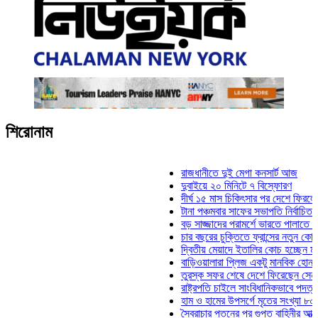
শিরোনাম
রাজধানীতে দুই মেগা কনসার্ট আজ
দুবাইয়ে ২০ মিনিটে ৭ বিস্ফোরণ
দীর্ঘ ১৫ মাস চিকিৎসার পর দেশে ফিরলেন ইলিয়াস
টানা পঞ্চমবার সাফের সভাপতি নির্বাচিত কাজী সাল
বড় সাজ্জাদের পরামর্শে ভারতে পালাতে চেয়েছ
চার বছরের চুক্তিতে ফ্রান্সের নতুন কোচ জিদান
দ্বিতীয় মেয়াদে ইতালির কোচ হচ্ছেন মানচিনি
বাড়িওয়ালারা প্লিজ একটু মানবিক হোন: মনিরা মি
তুরস্ক সফর শেষে দেশে ফিরেছেন সেনাপ্রধান
রাষ্ট্রপতি চাইলে সাংবিধানিকভাবে পদত্যাগ করতে পা
হাম ও হামের উপসর্গে মৃতের সংখ্যা ৮০০ ছাড়াল
স্বৈরাচার পতনের পর গুপ্ত বাহিনীর আত্মপ্রকাশ: প