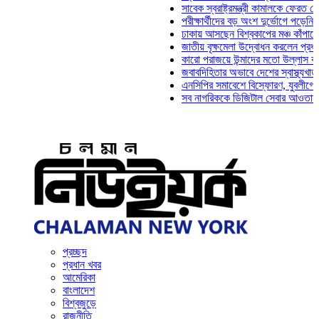
সাবেক স্বরাষ্ট্রমন্ত্রী কামালকে ফেরত চেয়ে দিল্
পরীক্ষার্থীদের বড় অংশ দুর্ভোগে পড়েনি: ড. মাহ্
ঢাকায় আসছেন বিশ্বকাপের মঞ্চ কাঁপানো সেই সঞ্
জাতীয় বৃক্ষমেলা উদ্বোধন করলেন প্রধানমন্ত্রী
কারো পরাজয়ে উন্মাদের মতো উল্লাস করতে হয় ন
জবাবদিহিতার অভাবে দেশের স্বাস্থ্যখাত নানা 
এনসিপির সমাবেশে বিস্ফোরণ, যুবলীগের দুই নেত
সব নাগরিককে ডিজিটাল সেবার আওতায় আনতে হবে:
প্রচ্ছদ
প্রধান খবর
আমেরিকা
বাংলাদেশ
বিশ্বজুড়ে
রাজনীতি