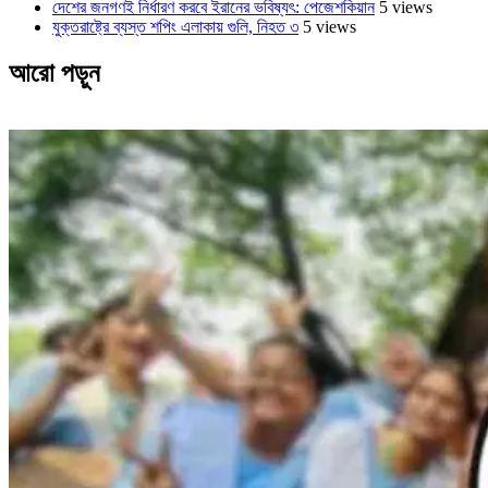
দেশের জনগণই নির্ধারণ করবে ইরানের ভবিষ্যৎ: পেজেশকিয়ান
5 views
যুক্তরাষ্ট্রে ব্যস্ত শপিং এলাকায় গুলি, নিহত ৩
5 views
আরো পড়ুন