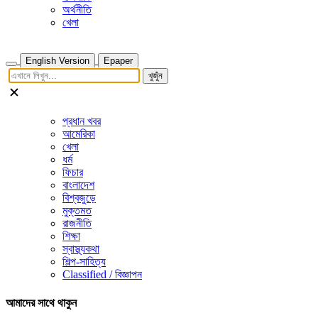
অর্থনীতি
খেলা
English Version
Epaper
খুজুঁন
প্রধান খবর
আমেরিকা
খেলা
ধর্ম
ফিচার
বাংলাদেশ
বিশ্বজুড়ে
মুক্তমত
রাজনীতি
শিক্ষা
স্বাস্থ্যকথা
শিল্প-সাহিত্য
Classified / বিজ্ঞাপন
আমাদের সাথে থাকুন