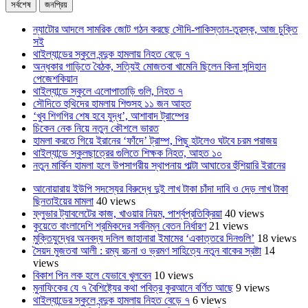
সর্বশেষ
জনপ্রিয়
ন্যাটোর আদলে সামরিক জোট গঠন করছে সৌদি-পাকিস্তান-তুরস্ক, আজ চুক্তি
সই
থাইল্যান্ডের স্কুলে বন্দুক হামলায় নিহত বেড়ে ৭
অন্ধকার গাড়িতে বৈঠক, সত্যিই মোজতবা খামেনি ছিলেন কিনা সন্দিহান
পেজেশকিয়ান
থাইল্যান্ডে স্কুলে এলোপাতাড়ি গুলি, নিহত ৭
সৌদিতে হুথিদের হামলায় শিশুসহ ১১ জন আহত
‘খুব শিগগির শেষ হবে যুদ্ধ’, আশাবাদ ট্রাম্পের
চিকেন নেক নিয়ে নতুন কৌশলে ভারত
হামলা করতে গিয়ে ইরানের ‘ফাঁদে’ ট্রাম্প, পিছু হটলেও ঘটবে চরম পরাজয়
থাইল্যান্ডে স্কুলছাত্রের গুলিতে শিক্ষক নিহত, আহত ১০
নতুন মার্কিন হামলা হলে উপসাগরীয় স্থাপনায় পাল্টা আঘাতের হুঁশিয়ারি ইরানের
আনোয়ারায় ইউপি সদস্যের বিরুদ্ধে দুই লাখ টাকা চাঁদা দাবি ও দেড় লাখ টাকা
ছিনতাইয়ের মামলা
40 views
ফ্লুভার ট্যাবলেটের কাজ, খাওয়ার নিয়ম, পার্শ্বপ্রতিক্রিয়া
40 views
কুয়েতে বাংলাদেশি শ্রমিকদের সর্বনিম্ন বেতন নির্ধারণ
21 views
মুক্তিযুদ্ধের অনবদ্য দলিল জাহানারা ইমামের ‘একাত্তরে দিনগুলি’
18 views
সৈয়দ মুজতবা আলী : রম্য রচনা ও ভ্রমণ সাহিত্যে নতুন বাকের স্রষ্টা
14
views
বিকাশ পিন লক হলে যেভাবে খুলবেন
10 views
মুনাফিকের যে ৭ বৈশিষ্ট্যের কথা পবিত্র কুরআনে বর্ণিত আছে
9 views
থাইল্যান্ডের স্কুলে বন্দুক হামলায় নিহত বেড়ে ৭
6 views