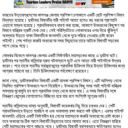
ভারতের উত্তরপ্রদেশের কাসগঞ্জ জেলায় প্রশিক্ষণ চলাকালে একটি ছোট প্রশিক্ষণ বিমান
বিধ্বস্ত হয়েছে। দুর্ঘটনায় বিমানটির নারী পাইলট আহত হলেও বড় ধরনের প্রাণহানি
এড়ানো সম্ভব হয়েছে। প্রাথমিকভাবে ধারণা করা হচ্ছে, আকাশে উড্ডয়নের কিছুক্ষণ পর
বিমানে যান্ত্রিক ত্রুটি দেখা দেয়। সেই পরিস্থিতিতে লোকালয়ের ওপর দিয়ে ঝুঁকিপূর্ণ
অবস্থায় উড়তে থাকা বিমানটিকে জনবসতি থেকে দূরে সরিয়ে নেওয়ার চেষ্টা করেন
পাইলট। শেষ পর্যন্ত জরুরি অবতরণের সময় বিদ্যুতের তারে আটকে বিমানটি সড়কের
পাশে ভেঙে পড়ে।
সোমবার বিকেলে কাসগঞ্জ জেলার একটি নির্মাণাধীন মহাসড়কের কাছে এ দুর্ঘটনা ঘটে।
দুর্ঘটনার পর স্থানীয় বাসিন্দারা দ্রুত ঘটনাস্থলে ছুটে এসে আহত নারী পাইলটকে উদ্ধার
করেন। পরে তাকে স্থানীয় স্বাস্থ্যকেন্দ্রে প্রাথমিক চিকিৎসা দিয়ে উন্নত চিকিৎসার জন্য
আগ্রায় পাঠানো হয়। তিনি চিকিৎসকদের পর্যবেক্ষণে রয়েছেন।
জানা গেছে, দুর্ঘটনাকবলিত বিমানটি একটি হালকা প্রশিক্ষণ বিমান। এটি আলিগড় থেকে
নিয়মিত প্রশিক্ষণ উড্ডয়নে অংশ নিয়েছিল। উড্ডয়নের কিছু সময় পরই পাইলট যান্ত্রিক
সমস্যার মুখোমুখি হন বলে প্রাথমিক তথ্য থেকে জানা যায়। এ সময় বিমানটির সঙ্গে
নিয়ন্ত্রণ কেন্দ্রের যোগাযোগও বিচ্ছিন্ন হয়ে যায় বলে সংশ্লিষ্ট সূত্রের দাবি।
স্থানীয় বাসিন্দাদের ভাষ্য অনুযায়ী, বিমানটি কয়েকবার নিচু দিয়ে চক্কর দেয়। সেটি
স্বাভাবিকভাবে উড়তে পারছিল না এবং ভারসাম্য রক্ষা করতে কষ্ট হচ্ছিল। এরপর পাইলট
জনবসতি এড়িয়ে একটি নির্মাণাধীন ছয় লেনের মহাসড়কে জরুরি অবতরণের চেষ্টা করেন।
তবে অবতরণের ঠিক আগে বিমানটি বিদ্যুতের তারে আঘাত করে। এতে নিয়ন্ত্রণ হারিয়ে
সেটি মহাসড়কের পাশে আছড়ে পড়ে। দুর্ঘটনায় বিমানটি ব্যাপকভাবে ক্ষতিগ্রস্ত হলেও