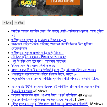
সর্বশেষ
জনপ্রিয়
ন্যাটোর আদলে সামরিক জোট গঠন করছে সৌদি-পাকিস্তান-তুরস্ক, আজ চুক্তি
সই
থাইল্যান্ডের স্কুলে বন্দুক হামলায় নিহত বেড়ে ৭
অন্ধকার গাড়িতে বৈঠক, সত্যিই মোজতবা খামেনি ছিলেন কিনা সন্দিহান
পেজেশকিয়ান
থাইল্যান্ডে স্কুলে এলোপাতাড়ি গুলি, নিহত ৭
সৌদিতে হুথিদের হামলায় শিশুসহ ১১ জন আহত
‘খুব শিগগির শেষ হবে যুদ্ধ’, আশাবাদ ট্রাম্পের
চিকেন নেক নিয়ে নতুন কৌশলে ভারত
হামলা করতে গিয়ে ইরানের ‘ফাঁদে’ ট্রাম্প, পিছু হটলেও ঘটবে চরম পরাজয়
থাইল্যান্ডে স্কুলছাত্রের গুলিতে শিক্ষক নিহত, আহত ১০
নতুন মার্কিন হামলা হলে উপসাগরীয় স্থাপনায় পাল্টা আঘাতের হুঁশিয়ারি ইরানের
আনোয়ারায় ইউপি সদস্যের বিরুদ্ধে দুই লাখ টাকা চাঁদা দাবি ও দেড় লাখ টাকা
ছিনতাইয়ের মামলা
40 views
ফ্লুভার ট্যাবলেটের কাজ, খাওয়ার নিয়ম, পার্শ্বপ্রতিক্রিয়া
40 views
কুয়েতে বাংলাদেশি শ্রমিকদের সর্বনিম্ন বেতন নির্ধারণ
21 views
মুক্তিযুদ্ধের অনবদ্য দলিল জাহানারা ইমামের ‘একাত্তরে দিনগুলি’
18 views