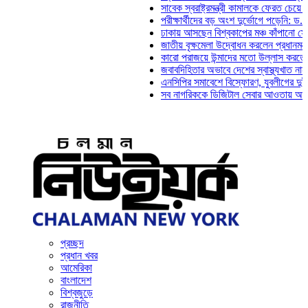
সাবেক স্বরাষ্ট্রমন্ত্রী কামালকে ফেরত চেয়ে দিল্লিকে
পরীক্ষার্থীদের বড় অংশ দুর্ভোগে পড়েনি: ড. মাহ্‌দী আ
ঢাকায় আসছেন বিশ্বকাপের মঞ্চ কাঁপানো সেই সঞ্জয় 
জাতীয় বৃক্ষমেলা উদ্বোধন করলেন প্রধানমন্ত্রী
কারো পরাজয়ে উন্মাদের মতো উল্লাস করতে হয় না: চ
জবাবদিহিতার অভাবে দেশের স্বাস্থ্যখাত নানা সংকটে
এনসিপির সমাবেশে বিস্ফোরণ, যুবলীগের দুই নেতাকর্
সব নাগরিককে ডিজিটাল সেবার আওতায় আনতে হবে: অর্
প্রচ্ছদ
প্রধান খবর
আমেরিকা
বাংলাদেশ
বিশ্বজুড়ে
রাজনীতি