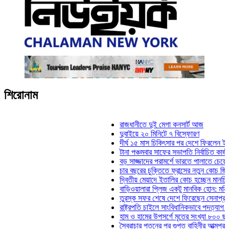
শিরোনাম
রাজধানীতে দুই মেগা কনসার্ট আজ
দুবাইয়ে ২০ মিনিটে ৭ বিস্ফোরণ
দীর্ঘ ১৫ মাস চিকিৎসার পর দেশে ফিরলেন ইলিয়াস কাঞ
টানা পঞ্চমবার সাফের সভাপতি নির্বাচিত কাজী সালাহউদ
বড় সাজ্জাদের পরামর্শে ভারতে পালাতে চেয়েছিলেন 
চার বছরের চুক্তিতে ফ্রান্সের নতুন কোচ জিদান
দ্বিতীয় মেয়াদে ইতালির কোচ হচ্ছেন মানচিনি
বাড়িওয়ালারা প্লিজ একটু মানবিক হোন: মনিরা মিঠু
তুরস্ক সফর শেষে দেশে ফিরেছেন সেনাপ্রধান ওয়া
রাষ্ট্রপতি চাইলে সাংবিধানিকভাবে পদত্যাগ করতে পারেন: 
হাম ও হামের উপসর্গে মৃতের সংখ্যা ৮০০ ছাড়াল
স্বৈরাচার পতনের পর গুপ্ত বাহিনীর আত্মপ্রকাশ: প্রধান