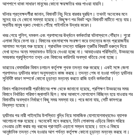
আশপাশে থাকা সাধারণ মানুষের কোনো ক্ষয়ক্ষতির খবর পাওয়া যায়নি।
ঘটনার প্রত্যক্ষদর্শীরা জানান, বিমানটি নিচু দিয়ে বারবার ঘুরছিল। তখনই অনেকের মনে
সন্দেহ হয় যে কোনো সমস্যা হয়েছে। কিছুক্ষণ পর বিকট শব্দে বিমানটি মাটিতে পড়ে যায়।
স্থানীয় মানুষ দ্রুত সেখানে পৌঁছে পাইলটকে উদ্ধার করেন।
খবর পেয়ে পুলিশ, দমকল এবং প্রশাসনের ঊর্ধ্বতন কর্মকর্তারা ঘটনাস্থলে পৌঁছান। পুরো
এলাকা ঘিরে ফেলা হয়। বিমানের ধ্বংসাবশেষ সংরক্ষণ করে তদন্তের জন্য প্রয়োজনীয়
আলামত সংগ্রহ শুরু হয়েছে। প্রাথমিক তদন্তে যান্ত্রিক ত্রুটির বিষয়টি গুরুত্ব দিয়ে
দেখা হলেও অন্য সম্ভাবনাও উড়িয়ে দেওয়া হচ্ছে না। আবহাওয়ার পরিস্থিতি, উড্ডয়নের
সময়কার প্রযুক্তিগত তথ্য এবং বিমানের কারিগরি অবস্থা খতিয়ে দেখা হচ্ছে।
ভারতের বেসামরিক বিমান চলাচল কর্তৃপক্ষ পৃথক তদন্ত শুরু করেছে। একই সঙ্গে জেলা
প্রশাসনও দুর্ঘটনার কারণ অনুসন্ধানে কাজ করছে। তদন্ত শেষ না হওয়া পর্যন্ত দুর্ঘটনার
সুনির্দিষ্ট কারণ সম্পর্কে কোনো চূড়ান্ত মন্তব্য করতে রাজি হননি কর্মকর্তারা।
বিমান পরিচালনাকারী প্রতিষ্ঠানের পক্ষ থেকে জানানো হয়েছে, প্রশিক্ষণ উড্ডয়নের সময়
বিমানে নির্ধারিত পরিমাণ জ্বালানি ছিল। মাঝ আকাশে যোগাযোগ বিচ্ছিন্ন হয়ে যাওয়ার পর
বিমানটির অবস্থান নির্ধারণে কিছু সময় সমস্যা হয়। পরে জানা যায়, সেটি কাসগঞ্জে
বিধ্বস্ত হয়েছে।
দুর্ঘটনার পর নারী পাইলটের উপস্থিত বুদ্ধি নিয়ে সামাজিক যোগাযোগমাধ্যমেও ব্যাপক
আলোচনা শুরু হয়েছে। অনেকেই মনে করছেন, তিনি লোকালয় এড়িয়ে বিমান সরিয়ে
নেওয়ার চেষ্টা করায় বড় ধরনের প্রাণহানি এড়ানো সম্ভব হয়েছে। তবে এ বিষয়ে
আনুষ্ঠানিক তদন্ত শেষ হওয়ার আগ পর্যন্ত কর্তৃপক্ষ কোনো চূড়ান্ত মন্তব্য করছে না।