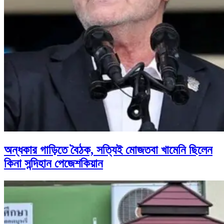
অন্ধকার গাড়িতে বৈঠক, সত্যিই মোজতবা খামেনি ছিলেন
কিনা সন্দিহান পেজেশকিয়ান