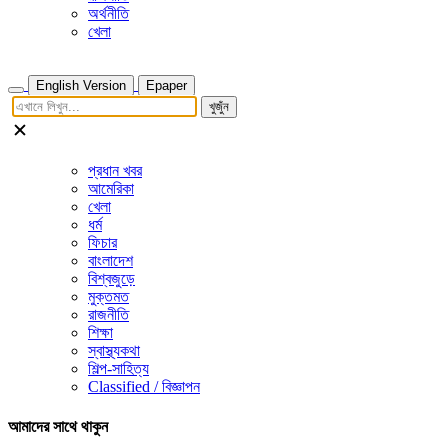
অর্থনীতি
খেলা
English Version
Epaper
খুজুঁন
প্রধান খবর
আমেরিকা
খেলা
ধর্ম
ফিচার
বাংলাদেশ
বিশ্বজুড়ে
মুক্তমত
রাজনীতি
শিক্ষা
স্বাস্থ্যকথা
শিল্প-সাহিত্য
Classified / বিজ্ঞাপন
আমাদের সাথে থাকুন