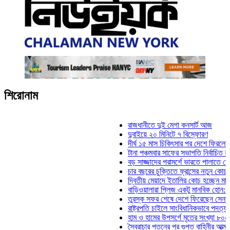
শিরোনাম
রাজধানীতে দুই মেগা কনসার্ট আজ
দুবাইয়ে ২০ মিনিটে ৭ বিস্ফোরণ
দীর্ঘ ১৫ মাস চিকিৎসার পর দেশে ফিরলেন ইলিয়াস 
টানা পঞ্চমবার সাফের সভাপতি নির্বাচিত কাজী সালাহ
বড় সাজ্জাদের পরামর্শে ভারতে পালাতে চেয়েছিল
চার বছরের চুক্তিতে ফ্রান্সের নতুন কোচ জিদান
দ্বিতীয় মেয়াদে ইতালির কোচ হচ্ছেন মানচিনি
বাড়িওয়ালারা প্লিজ একটু মানবিক হোন: মনিরা মিঠু
তুরস্ক সফর শেষে দেশে ফিরেছেন সেনাপ্রধান ও
রাষ্ট্রপতি চাইলে সাংবিধানিকভাবে পদত্যাগ করতে পারে
হাম ও হামের উপসর্গে মৃতের সংখ্যা ৮০০ ছাড়াল
স্বৈরাচার পতনের পর গুপ্ত বাহিনীর আত্মপ্রকাশ: প্রধ