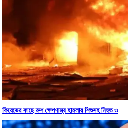
কিয়েভের কাছে রুশ ক্ষেপণাস্ত্র হামলায় শিশুসহ নিহত ৩