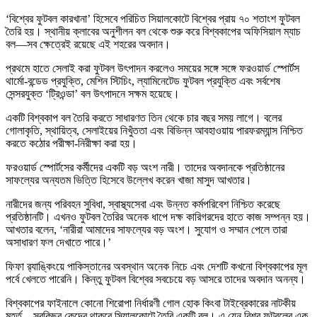
‘বিশ্বের ফুটবল কারখানা’ হিসেবে পরিচিত সিয়ালকোটে বিশ্বের প্রায় ৭০ শতাংশ ফুটবল
তৈরি হয়। স্থানীয় ক্লাবের অনুশীলন বল থেকে শুরু করে বিশ্বকাপের অফিসিয়াল ম্যাচ
বল—সব ক্ষেত্রেই রয়েছে এই শহরের অবদান।
প্রথমে হাতে সেলাই করা ফুটবল উৎপাদন করলেও সময়ের সঙ্গে সঙ্গে ফরওয়ার্ড স্পোর্টস
থার্মো-বন্ডেড প্রযুক্তি, মেশিন স্টিচিং, ল্যামিনেটেড ফুটবল প্রযুক্তি এবং সর্বশেষ
সেন্সরযুক্ত ‘ট্রিওন্ডা’ বল উৎপাদনে সক্ষম হয়েছে।
একটি বিশ্বকাপ বল তৈরি করতে সাধারণত তিন থেকে চার বছর সময় লাগে। বলের
গোলাকৃতি, স্থায়িত্ব, সেলাইয়ের নিখুঁততা এবং বিভিন্ন আবহাওয়ায় পারফরম্যান্স নিশ্চিত
করতে কঠোর পরীক্ষা-নিরীক্ষা করা হয়।
ফরওয়ার্ড স্পোর্টসের কর্মীদের একটি বড় অংশ নারী। তাদের অবদানকে প্রতিষ্ঠানের
সাফল্যের অন্যতম ভিত্তি হিসেবে উল্লেখ করেন খাজা মাসুদ আখতার।
নারীদের জন্য পরিবহন সুবিধা, স্বাস্থ্যসেবা এবং উন্নত কর্মপরিবেশ নিশ্চিত করেছে
প্রতিষ্ঠানটি। এখনও ফুটবল তৈরির অনেক ধাপে দক্ষ কারিগরদের হাতে কাজ সম্পন্ন হয়।
আখতার বলেন, ‘নারীরা আমাদের সাফল্যের বড় অংশ। সুযোগ ও সম্মান পেলে তারা
অসাধারণ ফল দেখাতে পারে।’
ফিফা র‌্যাঙ্কিংয়ে পাকিস্তানের অবস্থান অনেক নিচে এবং দেশটি কখনো বিশ্বকাপের মূল
পর্বে খেলতে পারেনি। কিন্তু ফুটবল বিশ্বের সবচেয়ে বড় আসরে তাদের অবদান অনন্য।
বিশ্বকাপের ফাইনালে কোনো শিরোপা নির্ধারণী গোল হোক কিংবা টাইব্রেকারের নাটকীয়
মুহূর্ত—সবকিছুর কেন্দ্রে থাকবে সিয়ালকোটে তৈরি একটি বল। এ যেন বিশ্ব ফুটবলের এক