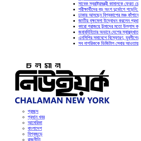
সাবেক স্বরাষ্ট্রমন্ত্রী কামালকে ফেরত চেয়ে দিল্লি
পরীক্ষার্থীদের বড় অংশ দুর্ভোগে পড়েনি: ড. মাহ্‌দ
ঢাকায় আসছেন বিশ্বকাপের মঞ্চ কাঁপানো সেই সঞ্জয
জাতীয় বৃক্ষমেলা উদ্বোধন করলেন প্রধানমন্ত্রী
কারো পরাজয়ে উন্মাদের মতো উল্লাস করতে হয় না:
জবাবদিহিতার অভাবে দেশের স্বাস্থ্যখাত নানা সং
এনসিপির সমাবেশে বিস্ফোরণ, যুবলীগের দুই নেতাক
সব নাগরিককে ডিজিটাল সেবার আওতায় আনতে হবে: 
প্রচ্ছদ
প্রধান খবর
আমেরিকা
বাংলাদেশ
বিশ্বজুড়ে
রাজনীতি