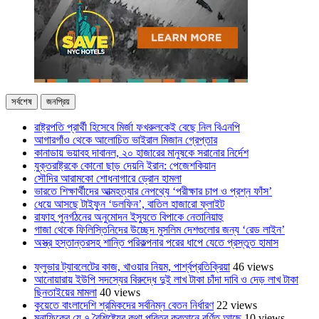
সর্বশেষ
জনপ্রিয়
রাষ্ট্রপতি প্রার্থী হিসেবে মির্জা ফখরুলকেই বেছে নিল বিএনপি
আগারগাঁও থেকে আলোচিত ভাইরাল মিজান গ্রেপ্তার
কানাডায় ভয়াবহ দাবানল, ২০ হাজারের মানুষকে সরানোর নির্দেশ
যুক্তরাষ্ট্রকে কোনো ছাড় দেয়নি ইরান: পেজেশকিয়ান
সৌদির আরামকো শোধনাগারে ড্রোন হামলা
ভারতে শিক্ষার্থীদের আত্মহত্যার নেপথ্যে ‘পরীক্ষার চাপ ও প্রশ্ন ফাঁস’
ধেয়ে আসছে টাইফুন ‘ডলফিন’, বাতিল হাজারো ফ্লাইট
রাফাহ পুনর্গঠনের অনুমোদন ইস্যুতে বিপাকে নেতানিয়াহু
গাজা থেকে ফিলিস্তিনিদের উচ্ছেদ মুসলিম দেশগুলোর জন্য ‘রেড লাইন’
অস্ত্র হস্তান্তরসহ শান্তি পরিকল্পনার পরের ধাপে যেতে প্রস্তুত হামাস
ফ্লুভার ট্যাবলেটের কাজ, খাওয়ার নিয়ম, পার্শ্বপ্রতিক্রিয়া
46 views
আনোয়ারায় ইউপি সদস্যের বিরুদ্ধে দুই লাখ টাকা চাঁদা দাবি ও দেড় লাখ টাকা
ছিনতাইয়ের মামলা
40 views
কুয়েতে বাংলাদেশি শ্রমিকদের সর্বনিম্ন বেতন নির্ধারণ
22 views
মুনাফিকের যে ৭ বৈশিষ্ট্যের কথা পবিত্র কুরআনে বর্ণিত আছে
10 views