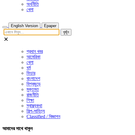
অর্থনীতি
খেলা
English Version
Epaper
খুজুঁন
প্রধান খবর
আমেরিকা
খেলা
ধর্ম
ফিচার
বাংলাদেশ
বিশ্বজুড়ে
মুক্তমত
রাজনীতি
শিক্ষা
স্বাস্থ্যকথা
শিল্প-সাহিত্য
Classified / বিজ্ঞাপন
আমাদের সাথে থাকুন