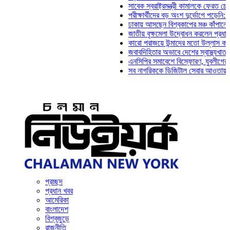
সাবেক স্বরাষ্ট্রমন্ত্রী কামালকে ফেরত চেয়ে দিল্লি
পরীক্ষার্থীদের বড় অংশ দুর্ভোগে পড়েনি: ড. মাহ্‌দ
ঢাকায় আসছেন বিশ্বকাপের মঞ্চ কাঁপানো সেই সঞ্জ
জাতীয় বৃক্ষমেলা উদ্বোধন করলেন প্রধানমন্ত্রী
কারো পরাজয়ে উন্মাদের মতো উল্লাস করতে হয় না
জবাবদিহিতার অভাবে দেশের স্বাস্থ্যখাত নানা সং
এনসিপির সমাবেশে বিস্ফোরণ, যুবলীগের দুই নেতাক
সব নাগরিককে ডিজিটাল সেবার আওতায় আনতে হবে: 
প্রচ্ছদ
প্রধান খবর
আমেরিকা
বাংলাদেশ
বিশ্বজুড়ে
রাজনীতি