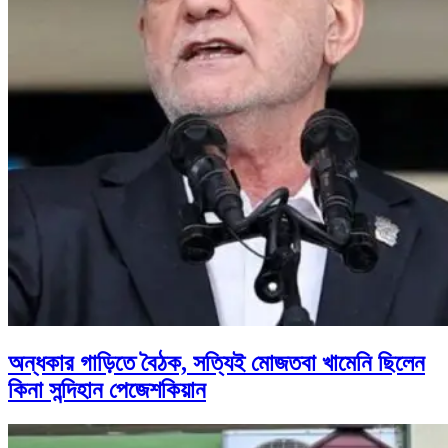
অন্ধকার গাড়িতে বৈঠক, সত্যিই মোজতবা খামেনি ছিলেন
কিনা সন্দিহান পেজেশকিয়ান