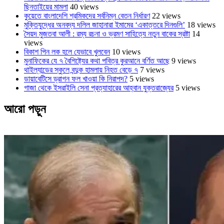
ছিনতাইয়ের মামলা
40 views
কুয়েতে বাংলাদেশি শ্রমিকদের সর্বনিম্ন বেতন নির্ধারণ
22 views
মুক্তিযুদ্ধের অনবদ্য দলিল জাহানারা ইমামের ‘একাত্তরে দিনগুলি’
18 views
সৈয়দ মুজতবা আলী : রম্য রচনা ও ভ্রমণ সাহিত্যে নতুন বাকের স্রষ্টা
14
views
বিকাশ পিন লক হলে যেভাবে খুলবেন
10 views
মুনাফিকের যে ৭ বৈশিষ্ট্যের কথা পবিত্র কুরআনে বর্ণিত আছে
9 views
থাইল্যান্ডের স্কুলে বন্দুক হামলায় নিহত বেড়ে ৭
7 views
ডায়াবেটিসে ড্রাগন ফল খাওয়া কি নিরাপদ?
5 views
গাজা থেকে ইসরাইলি সেনা প্রত্যাহারের আহ্বান যুক্তরাজ্যের
5 views
আরো পড়ুন