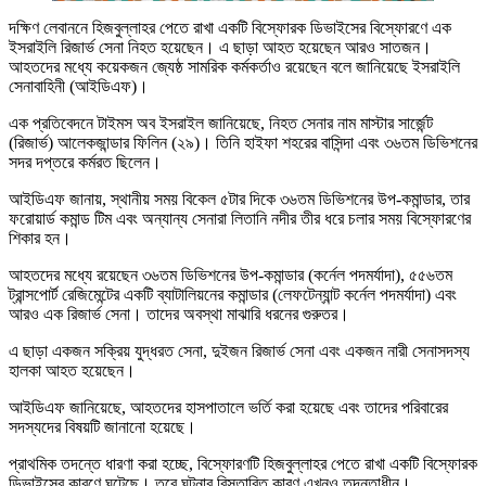
দক্ষিণ লেবাননে হিজবুল্লাহর পেতে রাখা একটি বিস্ফোরক ডিভাইসের বিস্ফোরণে এক
ইসরাইলি রিজার্ভ সেনা নিহত হয়েছেন। এ ছাড়া আহত হয়েছেন আরও সাতজন।
আহতদের মধ্যে কয়েকজন জ্যেষ্ঠ সামরিক কর্মকর্তাও রয়েছেন বলে জানিয়েছে ইসরাইলি
সেনাবাহিনী (আইডিএফ)।
এক প্রতিবেদনে টাইমস অব ইসরাইল জানিয়েছে, নিহত সেনার নাম মাস্টার সার্জেন্ট
(রিজার্ভ) আলেকজান্ডার ফিলিন (২৯)। তিনি হাইফা শহরের বাসিন্দা এবং ৩৬তম ডিভিশনের
সদর দপ্তরে কর্মরত ছিলেন।
আইডিএফ জানায়, স্থানীয় সময় বিকেল ৫টার দিকে ৩৬তম ডিভিশনের উপ-কমান্ডার, তার
ফরোয়ার্ড কমান্ড টিম এবং অন্যান্য সেনারা লিতানি নদীর তীর ধরে চলার সময় বিস্ফোরণের
শিকার হন।
আহতদের মধ্যে রয়েছেন ৩৬তম ডিভিশনের উপ-কমান্ডার (কর্নেল পদমর্যাদা), ৫৫৬তম
ট্রান্সপোর্ট রেজিমেন্টের একটি ব্যাটালিয়নের কমান্ডার (লেফটেন্যান্ট কর্নেল পদমর্যাদা) এবং
আরও এক রিজার্ভ সেনা। তাদের অবস্থা মাঝারি ধরনের গুরুতর।
এ ছাড়া একজন সক্রিয় যুদ্ধরত সেনা, দুইজন রিজার্ভ সেনা এবং একজন নারী সেনাসদস্য
হালকা আহত হয়েছেন।
আইডিএফ জানিয়েছে, আহতদের হাসপাতালে ভর্তি করা হয়েছে এবং তাদের পরিবারের
সদস্যদের বিষয়টি জানানো হয়েছে।
প্রাথমিক তদন্তে ধারণা করা হচ্ছে, বিস্ফোরণটি হিজবুল্লাহর পেতে রাখা একটি বিস্ফোরক
ডিভাইসের কারণে ঘটেছে। তবে ঘটনার বিস্তারিত কারণ এখনও তদন্তাধীন।