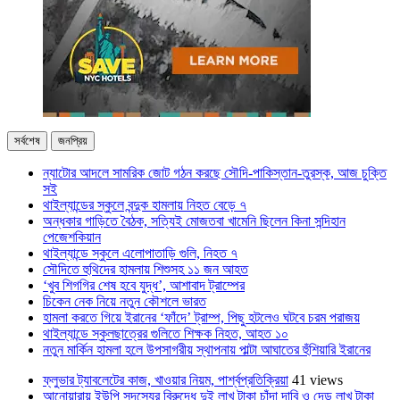
সর্বশেষ
জনপ্রিয়
ন্যাটোর আদলে সামরিক জোট গঠন করছে সৌদি-পাকিস্তান-তুরস্ক, আজ চুক্তি
সই
থাইল্যান্ডের স্কুলে বন্দুক হামলায় নিহত বেড়ে ৭
অন্ধকার গাড়িতে বৈঠক, সত্যিই মোজতবা খামেনি ছিলেন কিনা সন্দিহান
পেজেশকিয়ান
থাইল্যান্ডে স্কুলে এলোপাতাড়ি গুলি, নিহত ৭
সৌদিতে হুথিদের হামলায় শিশুসহ ১১ জন আহত
‘খুব শিগগির শেষ হবে যুদ্ধ’, আশাবাদ ট্রাম্পের
চিকেন নেক নিয়ে নতুন কৌশলে ভারত
হামলা করতে গিয়ে ইরানের ‘ফাঁদে’ ট্রাম্প, পিছু হটলেও ঘটবে চরম পরাজয়
থাইল্যান্ডে স্কুলছাত্রের গুলিতে শিক্ষক নিহত, আহত ১০
নতুন মার্কিন হামলা হলে উপসাগরীয় স্থাপনায় পাল্টা আঘাতের হুঁশিয়ারি ইরানের
ফ্লুভার ট্যাবলেটের কাজ, খাওয়ার নিয়ম, পার্শ্বপ্রতিক্রিয়া
41 views
আনোয়ারায় ইউপি সদস্যের বিরুদ্ধে দুই লাখ টাকা চাঁদা দাবি ও দেড় লাখ টাকা