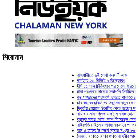
শিরোনাম
রাজধানীতে দুই মেগা কনসার্ট আজ
দুবাইয়ে ২০ মিনিটে ৭ বিস্ফোরণ
দীর্ঘ ১৫ মাস চিকিৎসার পর দেশে ফিরলেন ইলিয়াস 
টানা পঞ্চমবার সাফের সভাপতি নির্বাচিত কাজী সালা
বড় সাজ্জাদের পরামর্শে ভারতে পালাতে চেয়েছিল
চার বছরের চুক্তিতে ফ্রান্সের নতুন কোচ জিদান
দ্বিতীয় মেয়াদে ইতালির কোচ হচ্ছেন মানচিনি
বাড়িওয়ালারা প্লিজ একটু মানবিক হোন: মনিরা মিঠু
তুরস্ক সফর শেষে দেশে ফিরেছেন সেনাপ্রধান ও
রাষ্ট্রপতি চাইলে সাংবিধানিকভাবে পদত্যাগ করতে পারে
হাম ও হামের উপসর্গে মৃতের সংখ্যা ৮০০ ছাড়াল
স্বৈরাচার পতনের পর গুপ্ত বাহিনীর আত্মপ্রকাশ: প্র