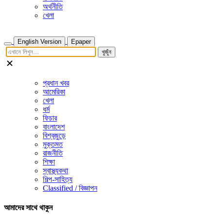
অর্থনীতি
খেলা
English Version
Epaper
খুজুঁন
প্রধান খবর
আমেরিকা
খেলা
ধর্ম
ফিচার
বাংলাদেশ
বিশ্বজুড়ে
মুক্তমত
রাজনীতি
শিক্ষা
স্বাস্থ্যকথা
শিল্প-সাহিত্য
Classified / বিজ্ঞাপন
আমাদের সাথে থাকুন