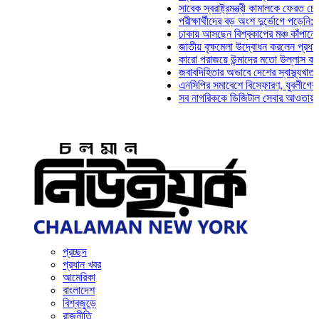
সাবেক স্বরাষ্ট্রমন্ত্রী কামালকে ফেরত চেয়ে দিল্
পরীক্ষার্থীদের বড় অংশ দুর্ভোগে পড়েনি: ড. মাহ্
ঢাকায় আসছেন বিশ্বকাপের মঞ্চ কাঁপানো সেই সঞ্
জাতীয় বৃক্ষমেলা উদ্বোধন করলেন প্রধানমন্ত্রী
কারো পরাজয়ে উন্মাদের মতো উল্লাস করতে হয় ন
জবাবদিহিতার অভাবে দেশের স্বাস্থ্যখাত নানা স
এনসিপির সমাবেশে বিস্ফোরণ, যুবলীগের দুই নেত
সব নাগরিককে ডিজিটাল সেবার আওতায় আনতে হবে:
প্রচ্ছদ
প্রধান খবর
আমেরিকা
বাংলাদেশ
বিশ্বজুড়ে
রাজনীতি