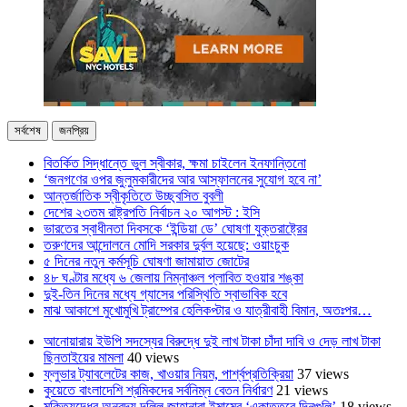
সর্বশেষ
জনপ্রিয়
বিতর্কিত সিদ্ধান্তে ভুল স্বীকার, ক্ষমা চাইলেন ইনফান্তিনো
‘জনগণের ওপর জুলুমকারীদের আর আস্ফালনের সুযোগ হবে না’
আন্তর্জাতিক স্বীকৃতিতে উচ্ছ্বসিত বুবলী
দেশের ২৩তম রাষ্ট্রপতি নির্বাচন ২০ আগস্ট : ইসি
ভারতের স্বাধীনতা দিবসকে ‘ইন্ডিয়া ডে’ ঘোষণা যুক্তরাষ্ট্রের
তরুণদের আন্দোলনে মোদি সরকার দুর্বল হয়েছে: ওয়াংচুক
৫ দিনের নতুন কর্মসূচি ঘোষণা জামায়াত জোটের
৪৮ ঘণ্টার মধ্যে ৬ জেলায় নিম্নাঞ্চল প্লাবিত হওয়ার শঙ্কা
দুই-তিন দিনের মধ্যে গ্যাসের পরিস্থিতি স্বাভাবিক হবে
মাঝ আকাশে মুখোমুখি ট্রাম্পের হেলিকপ্টার ও যাত্রীবাহী বিমান, অতঃপর…
আনোয়ারায় ইউপি সদস্যের বিরুদ্ধে দুই লাখ টাকা চাঁদা দাবি ও দেড় লাখ টাকা
ছিনতাইয়ের মামলা
40 views
ফ্লুভার ট্যাবলেটের কাজ, খাওয়ার নিয়ম, পার্শ্বপ্রতিক্রিয়া
37 views
কুয়েতে বাংলাদেশি শ্রমিকদের সর্বনিম্ন বেতন নির্ধারণ
21 views
মুক্তিযুদ্ধের অনবদ্য দলিল জাহানারা ইমামের ‘একাত্তরে দিনগুলি’
18 views