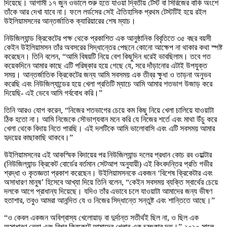
দিয়েছে। আগামী ১৭ জুন ওভালে শুরু হতে যাওয়া দ্বিতীয় টেস্ট বা সিরিজের বাকি অংশে
তাঁকে আর দেখা যাবে না। ফলে লর্ডসের সেই ঐতিহাসিক প্রথম টেস্টটিই হয়ে রইল
উইলিয়ামসনের আন্তর্জাতিক ক্যারিয়ারের শেষ ম্যাচ।
নিউজিল্যান্ড ক্রিকেটের পক্ষ থেকে প্রকাশিত এক আনুষ্ঠানিক বিবৃতিতে ৩৫ বছর বয়সী
কেইন উইলিয়ামসন তাঁর অবসরের সিদ্ধান্তের পেছনে কোনো আক্ষেপ না থাকার কথা স্পষ্ট
করেছেন। তিনি বলেন, “আমি বিষয়টি নিয়ে বেশ কিছুদিন ধরেই ভাবছিলাম। তবে গত
কয়েকদিনে আমার কাছে এটি পরিষ্কার হয়ে গেছে যে, সরে দাঁড়ানোর এটাই উপযুক্ত
সময়। আন্তর্জাতিক ক্রিকেটের জন্য আমি সবসময় এক তীব্র ক্ষুধা ও তাড়না অনুভব
করেছি এবং নিউজিল্যান্ডের হয়ে খেলা প্রতিটি ম্যাচে আমি আমার শতভাগ উজাড় করে
দিয়েছি- এই ভেবে আমি গর্ববোধ করি।”
তিনি আরও যোগ করেন, “নিজের শতভাগের চেয়ে কম কিছু নিয়ে খেলা চালিয়ে যাওয়াটা
ঠিক হতো না। আমি নিজেকে সৌভাগ্যবান মনে করি যে নিজের শর্তে এবং মাথা উঁচু করে
খেলা থেকে বিদায় নিতে পারছি। এই দলটিকে আমি ভালোবাসি এবং এটি সবসময় আমার
হৃদয়ের কাছাকাছি থাকবে।”
উইলিয়ামসনের এই আকস্মিক বিদায়ের পর নিউজিল্যান্ড দলের প্রধান কোচ রব ওয়াল্টার
(নিউজিল্যান্ড ক্রিকেট বোর্ডের বর্তমান সেটআপ অনুযায়ী) এই কিংবদন্তির প্রতি গভীর
শ্রদ্ধা ও কৃতজ্ঞতা প্রকাশ করেছেন। উইলিয়ামসনকে একজন ‘বিশেষ ক্রিকেটার এবং
অসাধারণ মানুষ’ হিসেবে আখ্যা দিয়ে তিনি বলেন, “কেইন সবসময় ব্যক্তি স্বার্থের চেয়ে
দলকে আগে প্রাধান্য দিয়েছে। যদিও তাঁর এভাবে চলে যাওয়াটা আমাদের জন্য ভীষণ
হতাশার, তবুও আমরা আনন্দিত যে ও নিজের সিদ্ধান্তে সন্তুষ্ট এবং শান্তিতে আছে।”
“ও কেবল একজন অবিশ্বাস্য খেলোয়াড় বা দুর্দান্ত সতীর্থই ছিল না, ও ছিল এক
অসাধারণ নেতা এবং বিশ্ব ক্রিকেটে আমাদের খেলার এক চমৎকার দূত।” ২০১০ সালে