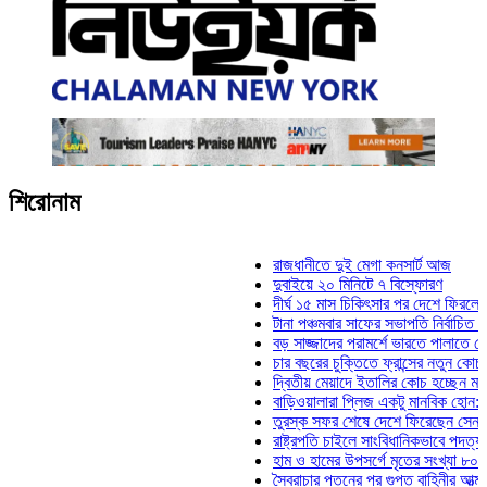
শিরোনাম
রাজধানীতে দুই মেগা কনসার্ট আজ
দুবাইয়ে ২০ মিনিটে ৭ বিস্ফোরণ
দীর্ঘ ১৫ মাস চিকিৎসার পর দেশে ফিরলেন ইলিয়াস
টানা পঞ্চমবার সাফের সভাপতি নির্বাচিত কাজী সাল
বড় সাজ্জাদের পরামর্শে ভারতে পালাতে চেয়েছি
চার বছরের চুক্তিতে ফ্রান্সের নতুন কোচ জিদান
দ্বিতীয় মেয়াদে ইতালির কোচ হচ্ছেন মানচিনি
বাড়িওয়ালারা প্লিজ একটু মানবিক হোন: মনিরা মি
তুরস্ক সফর শেষে দেশে ফিরেছেন সেনাপ্রধান
রাষ্ট্রপতি চাইলে সাংবিধানিকভাবে পদত্যাগ করতে পার
হাম ও হামের উপসর্গে মৃতের সংখ্যা ৮০০ ছাড়াল
স্বৈরাচার পতনের পর গুপ্ত বাহিনীর আত্মপ্রকাশ: প্