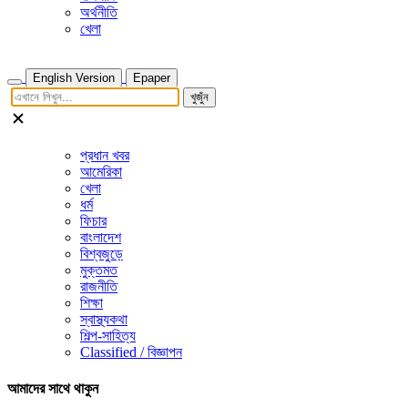
অর্থনীতি
খেলা
English Version
Epaper
খুজুঁন
প্রধান খবর
আমেরিকা
খেলা
ধর্ম
ফিচার
বাংলাদেশ
বিশ্বজুড়ে
মুক্তমত
রাজনীতি
শিক্ষা
স্বাস্থ্যকথা
শিল্প-সাহিত্য
Classified / বিজ্ঞাপন
আমাদের সাথে থাকুন