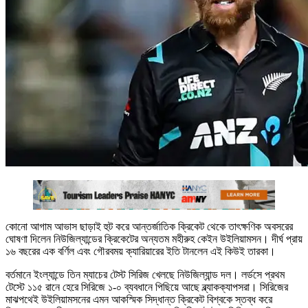
কোনো আগাম আভাস ছাড়াই হুট করে আন্তর্জাতিক ক্রিকেট থেকে তাৎক্ষণিক অবসরের
ঘোষণা দিলেন নিউজিল্যান্ডের ক্রিকেটের অন্যতম মহীরুহ কেইন উইলিয়ামসন। দীর্ঘ প্রায়
১৬ বছরের এক বর্ণিল এবং গৌরবময় ক্যারিয়ারের ইতি টানলেন এই কিউই তারকা।
বর্তমানে ইংল্যান্ডে তিন ম্যাচের টেস্ট সিরিজ খেলছে নিউজিল্যান্ড দল। লর্ডসে প্রথম
টেস্টে ১১৫ রানে হেরে সিরিজে ১-০ ব্যবধানে পিছিয়ে আছে ব্ল্যাকক্যাপসরা। সিরিজের
মাঝপথেই উইলিয়ামসনের এমন আকস্মিক সিদ্ধান্ত ক্রিকেট বিশ্বকে স্তব্ধ করে