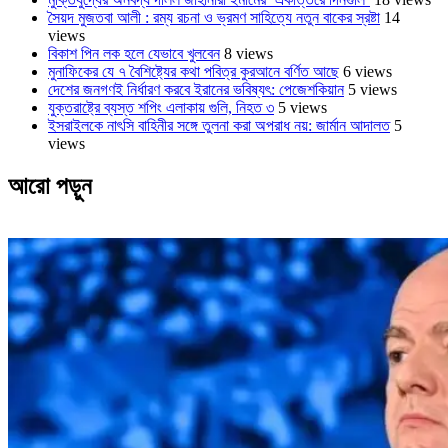
সৈয়দ মুজতবা আলী : রম্য রচনা ও ভ্রমণ সাহিত্যে নতুন বাকের স্রষ্টা
14
views
বিকাশ পিন লক হলে যেভাবে খুলবেন
8 views
মুনাফিকের যে ৭ বৈশিষ্ট্যের কথা পবিত্র কুরআনে বর্ণিত আছে
6 views
দেশের জনগণই নির্ধারণ করবে ইরানের ভবিষ্যৎ: পেজেশকিয়ান
5 views
যুক্তরাষ্ট্রে ব্যস্ত শপিং এলাকায় গুলি, নিহত ৩
5 views
ইসরাইলকে নাৎসি বাহিনীর সঙ্গে তুলনা করা অপরাধ নয়: জার্মান আদালত
5
views
আরো পড়ুন